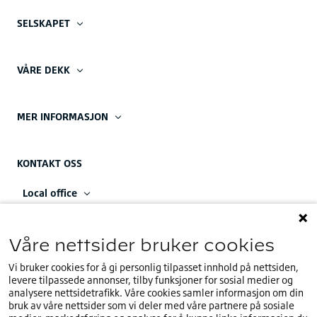
SELSKAPET
VÅRE DEKK
MER INFORMASJON
KONTAKT OSS
Local office
23 14 36 00
Kontact oss
Våre nettsider bruker cookies
Head Office
Vi bruker cookies for å gi personlig tilpasset innhold på nettsiden,
levere tilpassede annonser, tilby funksjoner for sosial medier og
+32 (0)2.714.67.00
analysere nettsidetrafikk. Våre cookies samler informasjon om din
bruk av våre nettsider som vi deler med våre partnere på sosiale